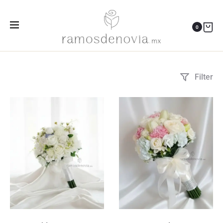
rosas blancas
0
Inicio
Productos etiquetados “rosas blancas”
Filter