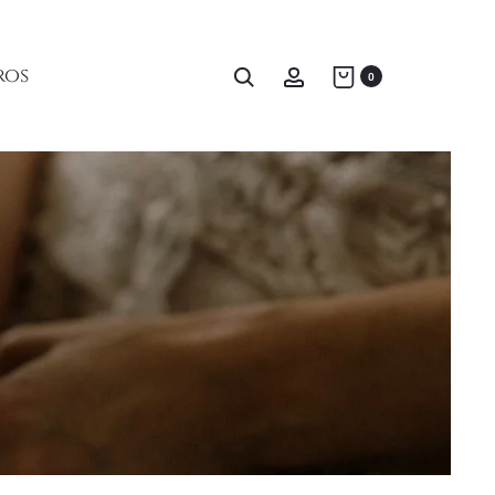
ros
0