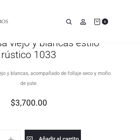
ros
0
a viejo y blancas estilo
rústico 1033
ejo y blancas, acompañado de follaje seco y moño
de yute.
$
3,700.00
Añadir al carrito