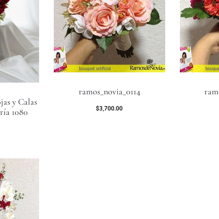
ramos_novia_0114
ram
jas y Calas
$
3,700.00
ría 1080