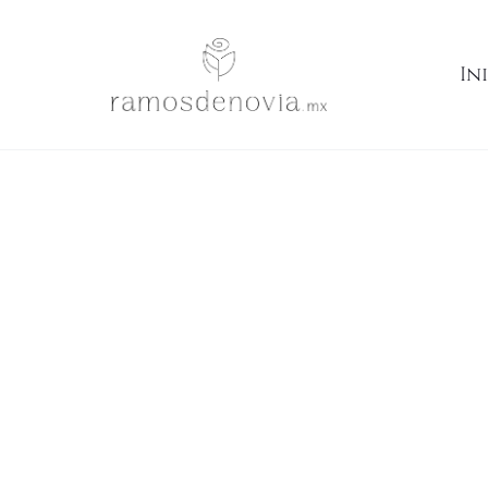
Inicio
Ramos
Rosas rosa viejo y blancas estilo rústico 1033
In