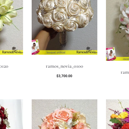
0120
ramos_novia_0100
ram
$
3,700.00