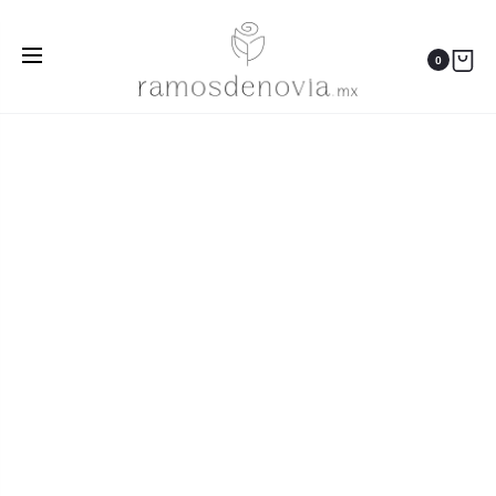
Inicio
Ramos
Rosas azul cielo y blancas 1006
0