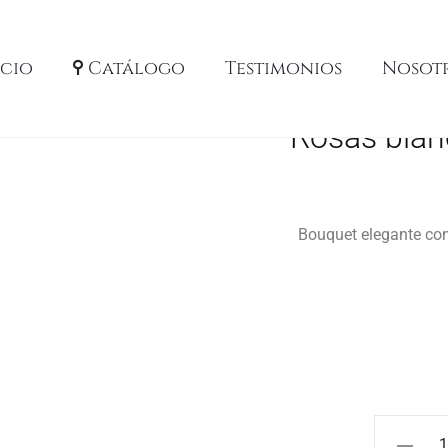
icio
Catálogo
Testimonios
Nosot
Rosas blanc
Bouquet elegante con r