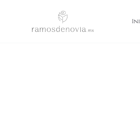
Inicio
Ramos
Rosas blancas y azul cielo con lirios 1030
In