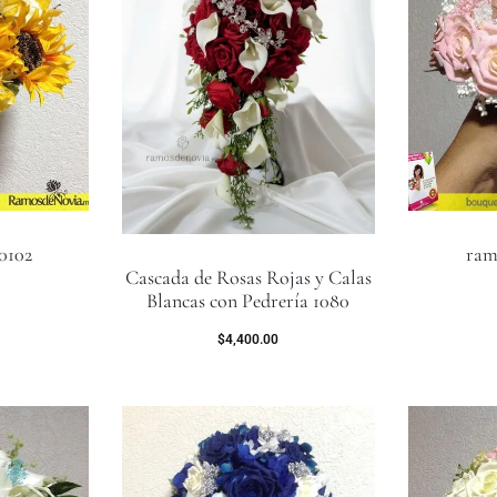
0102
ram
Cascada de Rosas Rojas y Calas
Blancas con Pedrería 1080
$
4,400.00