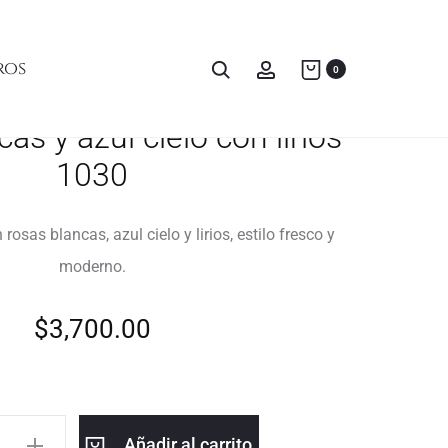
ros
0
as y azul cielo con lirios
1030
osas blancas, azul cielo y lirios, estilo fresco y
moderno.
$
3,700.00
Añadir al carrito