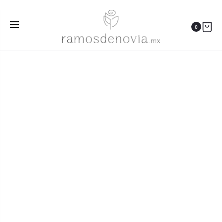
Inicio
Ramos
Cascada de rosas ivory y orquídeas blancas
0
1096