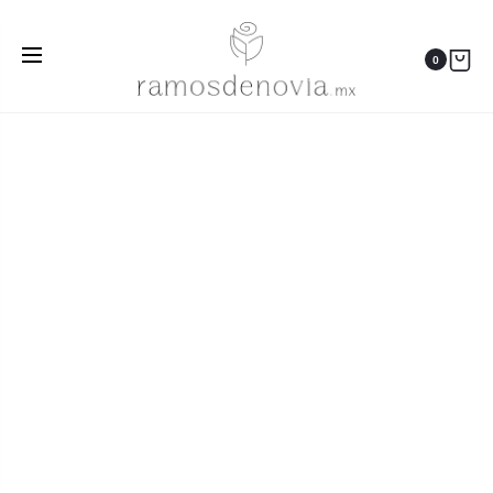
Inicio
Ramos
Rosas blancas y azul rey 1061
0