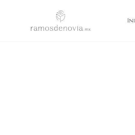
Inicio
Ramos
Rosas terracota e ivory en cascada 1046
In