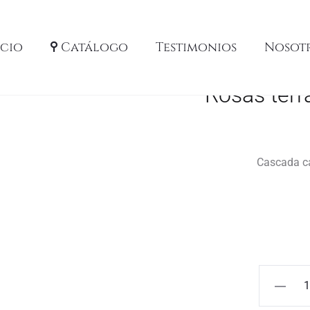
icio
Catálogo
Testimonios
Nosot
Rosas terr
Cascada cál