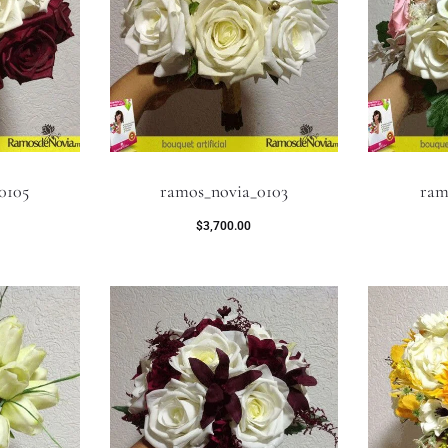
0105
ramos_novia_0103
ram
$
3,700.00