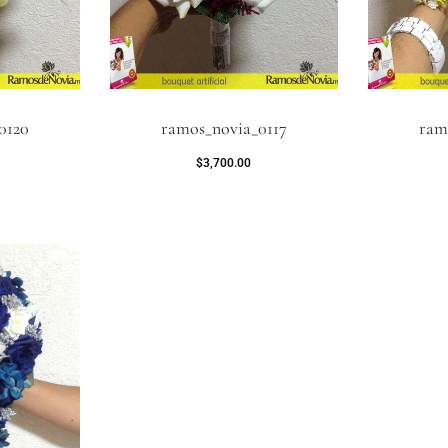
0120
ramos_novia_0117
ram
$
3,700.00