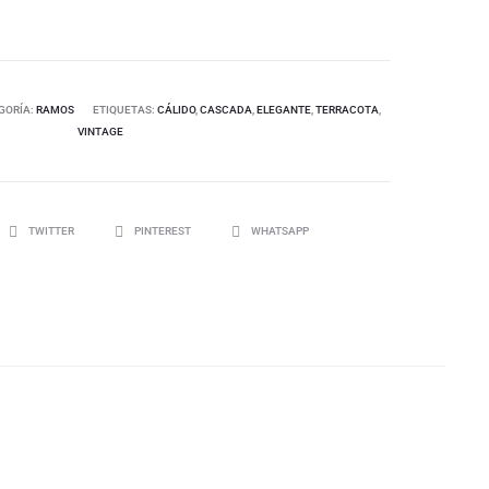
GORÍA:
RAMOS
ETIQUETAS:
CÁLIDO
,
CASCADA
,
ELEGANTE
,
TERRACOTA
,
VINTAGE
TWITTER
PINTEREST
WHATSAPP