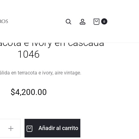
ros
0
acota e ivory en cascada
1046
ida en terracota e ivory, aire vintage.
$
4,200.00
Añadir al carrito