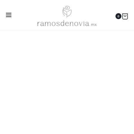
Inicio
Ramos
Cascada otoñal de rosas y dalias terracota
0
1119