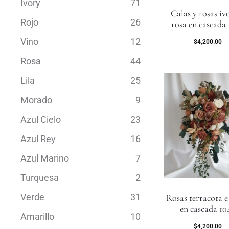
Ivory
71
Calas y rosas iv
Rojo
26
rosa en cascada
Vino
12
$
4,200.00
Rosa
44
Lila
25
Morado
9
Azul Cielo
23
Azul Rey
16
Azul Marino
7
Turquesa
2
Verde
31
Rosas terracota e
en cascada 10
Amarillo
10
$
4,200.00