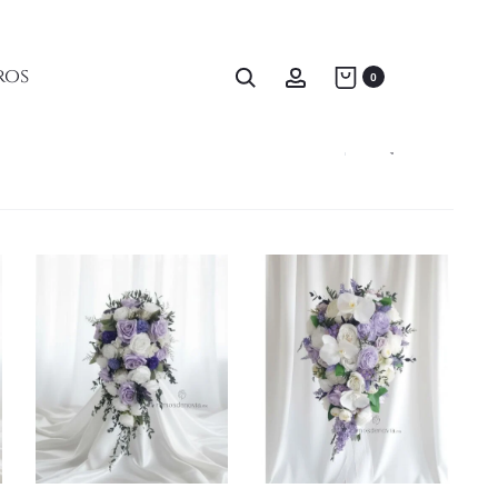
Inicio
Productos etiquetados “cascada”
ros
0
Filter