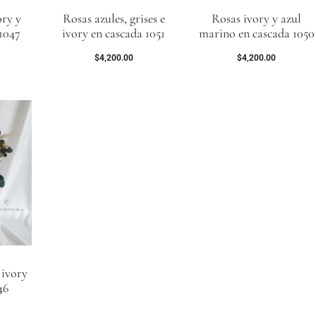
ory y
Rosas azules, grises e
Rosas ivory y azul
 1047
ivory en cascada 1051
marino en cascada 1050
$
4,200.00
$
4,200.00
 ivory
46