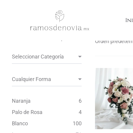
cascada
In
Usa el filtro en tu búsqueda
Naranja
6
Palo de Rosa
4
Blanco
100