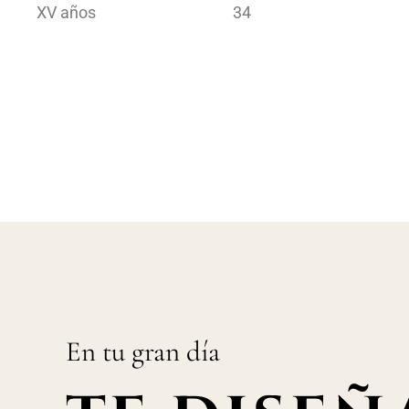
XV años
34
En tu gran día