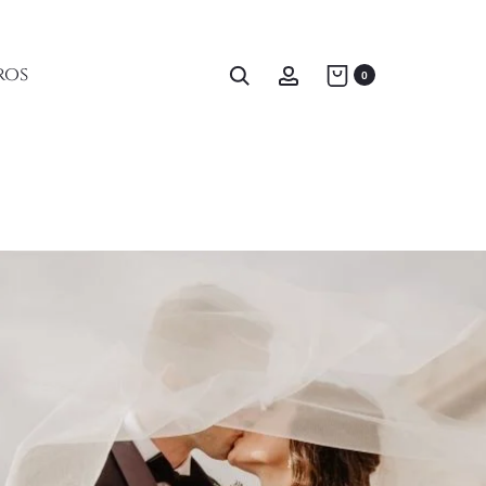
Home
Testimonios
La mejor elección
ros
0