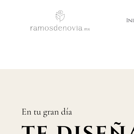
La mejor elección
In
En tu gran día