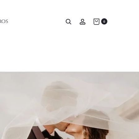
Home
Testimonios
Clientas que regresaron
ros
0