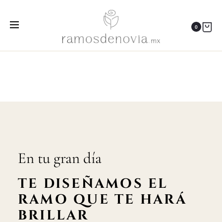
Clientas que nos recomiendan
0
Home
Testimonios
Clientas que nos recomiendan
En tu gran día
TE DISEÑAMOS EL
RAMO QUE TE HARÁ
BRILLAR