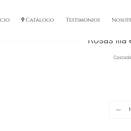
icio
Catálogo
Testimonios
Nosot
Rosas lila
Cascada 