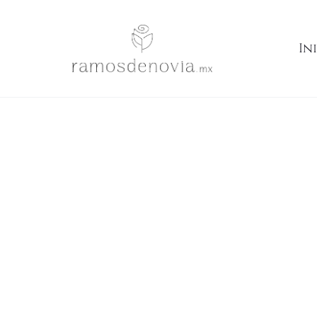
Inicio
Ramos
Rosas lila e ivory en cascada 1053
In