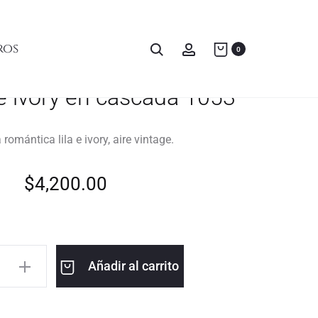
ros
0
 e ivory en cascada 1053
romántica lila e ivory, aire vintage.
$
4,200.00
Añadir al carrito