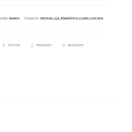
GORÍA:
RAMOS
ETIQUETA:
VINTAGE, LILA, ROMÁNTICO, CLARO, CASCADA
TWITTER
PINTEREST
WHATSAPP