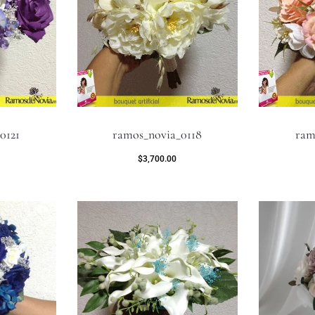
0121
ramos_novia_0118
ram
$
3,700.00