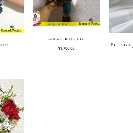
ramos_novia_0111
0124
Rosas ivory
$
3,700.00