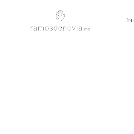
Inicio
Ramos
Girasoles y rosas multicolor 1045
In