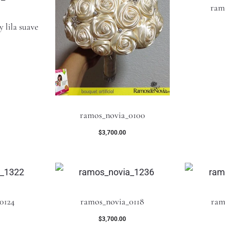
ram
y lila suave
ramos_novia_0100
$
3,700.00
0124
ramos_novia_0118
ram
$
3,700.00