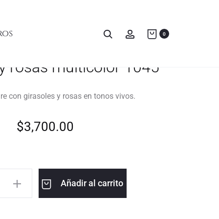
ros
0
 y rosas multicolor 1045
e con girasoles y rosas en tonos vivos.
$
3,700.00
Añadir al carrito