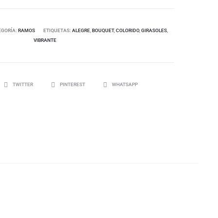
EGORÍA:
RAMOS
ETIQUETAS:
ALEGRE
,
BOUQUET
,
COLORIDO
,
GIRASOLES
,
VIBRANTE
TWITTER
PINTEREST
WHATSAPP