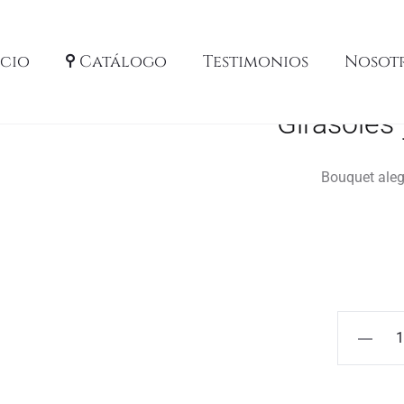
icio
Catálogo
Testimonios
Nosot
Girasoles
Bouquet alegr