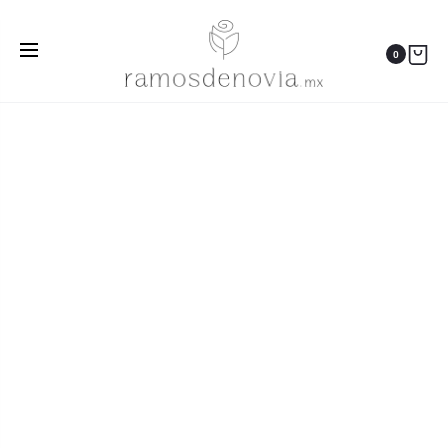
Inicio
Ramos
Cascada de rosas rojas y blancas con
0
orquídeas 1120