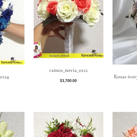
ramos_novia_0112
0124
Rosas ivory
$
3,700.00