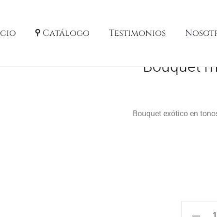
icio
Catálogo
Testimonios
Nosot
Bouquet mu
Bouquet exótico en tonos 