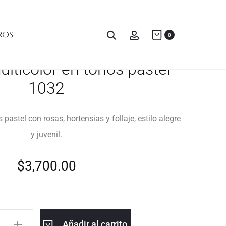
ros
0
lticolor en tonos pastel
1032
pastel con rosas, hortensias y follaje, estilo alegre
y juvenil.
$
3,700.00
Añadir al carrito