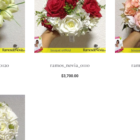
0120
ramos_novia_0110
ram
$
3,700.00