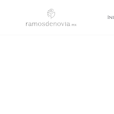
Inicio
Ramos
Bouquet multicolor en tonos pastel 1032
In