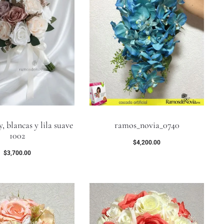
, blancas y lila suave
ramos_novia_0740
1002
$
4,200.00
$
3,700.00