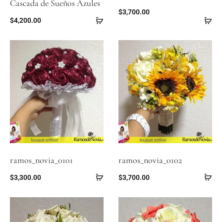
Cascada de Sueños Azules
$
3,700.00
$
4,200.00
ramos_novia_0101
ramos_novia_0102
$
3,300.00
$
3,700.00