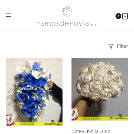
ramos eternos
0
Inicio
Productos etiquetados “ramos eternos”
Filter
ramos_novia_0100