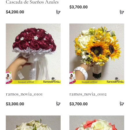
Cascada de Sueños Azules
$
3,700.00
$
4,200.00
ramos_novia_0101
ramos_novia_0102
$
3,300.00
$
3,700.00