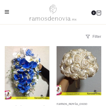
ramo eterno
0
Inicio
Productos etiquetados “ramo eterno”
Filter
ramos_novia_0100