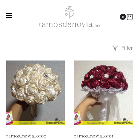
ramo de novia en bouquet
0
Inicio
Productos etiquetados “ramo de novia en bouquet”
Filter
ramos_novia_0100
ramos_novia_0101