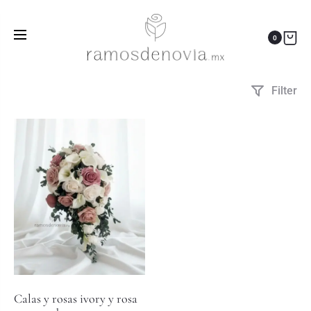
clásico
Inicio
Productos etiquetados “clásico”
0
Filter
Calas y rosas ivory y rosa