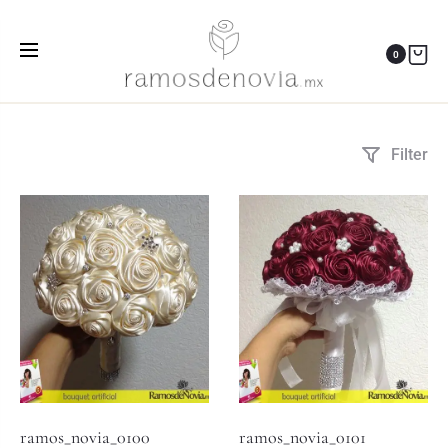
bouquet artificial
0
Inicio
Productos etiquetados “bouquet artificial”
Filter
ramos_novia_0100
ramos_novia_0101